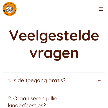
Veelgestelde
vragen
1. Is de toegang gratis?
Ja. Zowel de speeltuin als de boerderij zijn
tijdens openingstijden gratis te bezoeken. In het
2. Organiseren jullie
theehuis worden tegen lage prijs diverse
kinderfeestjes?
dranken en verpakte snacks verkocht.