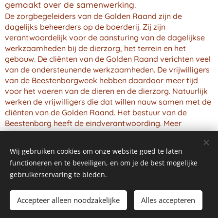
gemaakt over de samenwerking.
De zorgbegeleiders van de Golden Raand zijn de
dagelijks beheerders op de boerderij. Zij zijn
verantwoordelijk voor de aansturing van de dagelijkse
werkzaamheden bij de dierzorg, het terrein en het
gebouw. De cliënten van de Golden Raand verichten veel
van de ondersteunende werkzaamheden. De vrijwilligers
van de Beestenborgweek hebben daardoor meer tijd
voor het voeren van de dieren en de dierzorg. Natuurlijk
werken de vrijwilligers die dat willen nauw samen met de
cliënten van de Golden Raand. Het bestuur van de
Beestenborg heeft de eindverantwoording. Meer
informatie over de Golden Raand en haar activiteiten
www.goldenraand.com
kun je vinden op:
Wij gebruiken cookies om onze website goed te laten
functioneren en te beveiligen, en om je de best mogelijke
gebruikerservaring te bieden.
Accepteer alleen noodzakelijke
Alles accepteren
Mogelijk gemaakt door
Webnode
Cookies